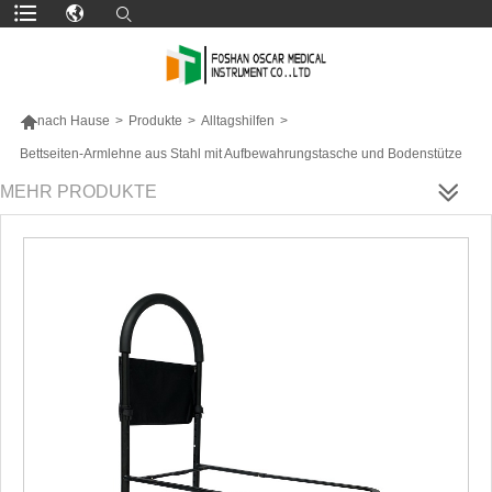

nach Hause
>
Produkte
>
Alltagshilfen
>
Bettseiten-Armlehne aus Stahl mit Aufbewahrungstasche und Bodenstütze
MEHR PRODUKTE