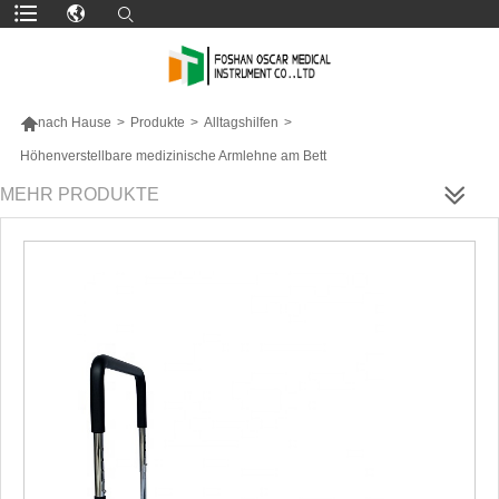

nach Hause
>
Produkte
>
Alltagshilfen
>
Höhenverstellbare medizinische Armlehne am Bett
MEHR PRODUKTE