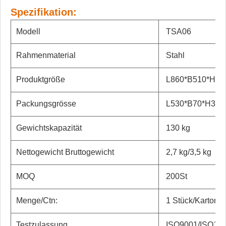
Spezifikation:
Modell
TSA06
Rahmenmaterial
Stahl
Produktgröße
L860*B510*H55
Packungsgrösse
L530*B70*H370
Gewichtskapazität
130 kg
Nettogewicht Bruttogewicht
2,7 kg/3,5 kg
MOQ
200St
Menge/Ctn:
1 Stück/Karton
Testzulassung
ISO9001/ISO13