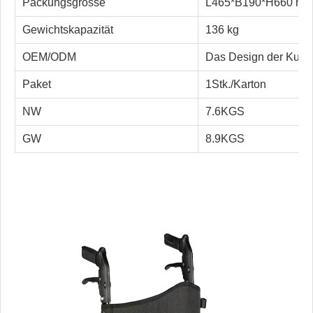
Packungsgrösse
L465*B190*H660 m
Gewichtskapazität
136 kg
OEM/ODM
Das Design der Kund
Paket
1Stk./Karton
NW
7.6
KGS
GW
8.9
KGS